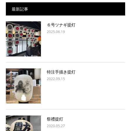
最新記事
６号ツナギ提灯
2025.06.19
特注手描き提灯
2022.09.15
祭禮提灯
2020.05.27