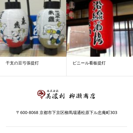
干支の豆弓張提灯
ビニール看板提灯
〒600-8068 京都市下京区柳馬場通松原下ル忠庵町303