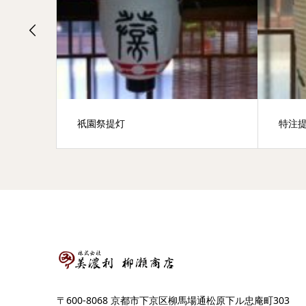
祇園祭提灯
特注
〒600-8068 京都市下京区柳馬場通松原下ル忠庵町303